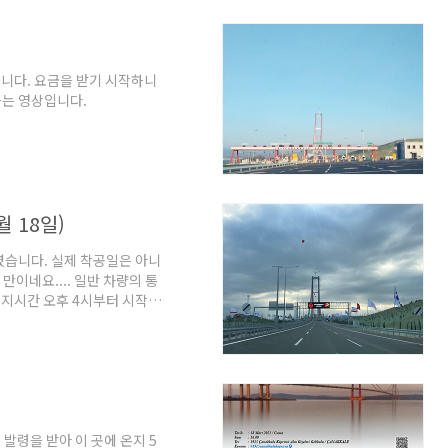
 Wire가 헐거워 질 수 있으므
ng 실시하며 Wrapping시
니다. 요금을 받기 시작하니
는 영상입니다.
월 18일)
열렸습니다. 실제 착공일은 아니
만이네요.... 일반 차량의 통
현지시간 오후 4시부터 시작했
다하여 한국인 직원들은 오늘
들은 전부 개통식에 참여했는
 10,000명이 넘는 에르도안
 하지만요... 개통식에 직접
이브로 보았던 개통식 상황을
 발령을 받아 이 곳에 온지 5