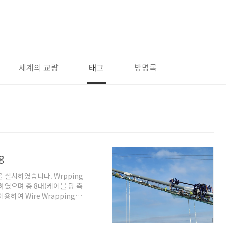
세계의 교량
태그
방명록
g
을 실시하였습니다. Wrpping
 적용하였으며 총 8대(케이블 당 측
이용하여 Wire Wrapping을
apping Wire Bobbin을
후 활하중 등에 의해 메인케이블의