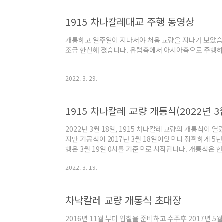
장력이 늘어나 케이블 단면적이 작아질 경우 Wrapping
로, 보통 포장 등 모든 2차 사하중이 재하 된 후 Wrappi
1915 차나칼레대교 주행 동영상
Wire에 소정의 장력을 도입하여야 합니..
개통하고 일주일이 지나서야 처음 교량을 지나가 보았습
조금 한산해 졌습니다. 유럽측에서 아시아측으로 주행하
2022. 3. 29.
1915 차나칼레 교량 개통식(2022년 3
2022년 3월 18일, 1915 차나칼레 교량의 개통식이 
지만 기공식이 2017년 3월 18일이었으니 정확하게 5년 
행은 3월 19일 0시를 기준으로 시작됩니다. 개통식은 
습니다. 개통식에 참석한 김부겸 총리가 현장을 방문한
2022. 3. 19.
하루 종일 캠프에서 대기를 해야 했습니다. (터키 직원
데...) 어차피 터키인들의 잔치이기도 하고 전국 각지에서
대통령 지지자들이 참석한다고 해서 참석할 생각도 없었긴
차낙칼레 교량 개통식 초대장
참여하지는 않았지만 개통식 주변 분위기와 유튜브 라
포스팅 하려합니다. 개통식 3일 전 ..
2016년 11월 부터 입찰을 준비하고 수주후 2017년 5월