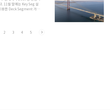
11월 말에는 Key Seg 설
용한 Deck Segment 가설
 가설 계획에 대해서 간단히
 싶습니다.) 차낙칼레 교량
되었으며, 공기단축을 위해 실제로
 66개와 24m Single
2
3
4
5
간 3개 Segmen..