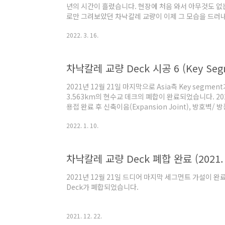
년의 시간이 흘렀습니다. 현장에 처음 와서 아무것도 없
로만 그려보았던 차낙칼레 교량이 이제 그 모습을 드러
개통식은 3월 18일 오후 4시 유럽 측 톨게이트에서 시
2022. 3. 16.
행사가 있다고 들었습니다. 전국 각지에서 에르도안 대통
자 10,000명이 참석하고 한국에서도 국무총리와 국토
요... 개통식 행사 관련 해서는 나중에 따로 포스팅을 
차낙칼레 교량 Deck 시공 6 (Key Seg
Catwalk 등 가설구조물 해체, 기타 부대공 등의 일들이
마도 올해 연말까지 마무리 작..
2021년 12월 21일 마지막으로 Asia측 Key segme
3.563km의 현수교 데크의 폐합이 완료되었습니다. 202
용접 완료 후 신축이음(Expansion Joint), 방호벽/
등의 부대공을 실시하고 있으며, Deck 가설용 Lifting 
2022. 1. 10.
되고 있습니다. Key Segment 가설 준비사항은 아래
랍니다. 2021.12.13 - [Canakkale Bridge] - 차낙칼
Segment 가설-1) 먼저 Key Segment 인양 시 Key
차낙칼레 교량 Deck 폐합 완료 (2021. 1
가설된 Segment 각도를 맞추기 위하여 ..
2021년 12월 21일 드디어 마지막 세그먼트 가설이 완료
Deck가 폐합되었습니다.
2021. 12. 22.