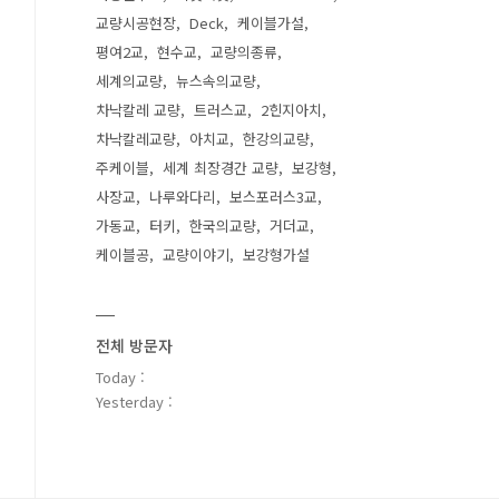
교량시공현장
Deck
케이블가설
평여2교
현수교
교량의종류
세계의교량
뉴스속의교량
차낙칼레 교량
트러스교
2힌지아치
차낙칼레교량
아치교
한강의교량
주케이블
세계 최장경간 교량
보강형
사장교
나루와다리
보스포러스3교
가동교
터키
한국의교량
거더교
케이블공
교량이야기
보강형가설
전체 방문자
Today :
Yesterday :