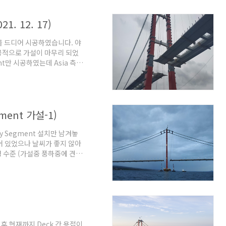
1. 12. 17)
를 드디어 시공하였습니다. 야
공적으로 가설이 마무리 되었
nt만 시공하였는데 Asia 측
스팅 하도록 하겠습니다.
ment 가설-1)
y Segment 설치만 남겨놓
되어 있었으나 날씨가 좋지 않아
일정 수준 (가설중 풍하중에 견딜
까지 현장의 풍속이 낮아야 하는
서는 Key Segment 가설
다. 원래 Key Segment 폐
gment 가설 계획 및 준비
)
포스팅하겠습니다. 차낙칼..
료 후 현재까지 Deck 간 용접이