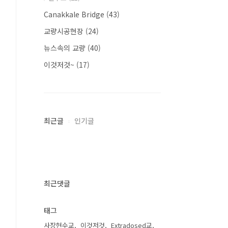
Canakkale Bridge
(43)
교량시공현장
(24)
뉴스속의 교량
(40)
이것저것~
(17)
최근글
인기글
최근댓글
태그
사장현수교
이것저것
Extradosed교