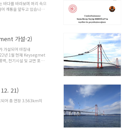
는 바다를 바라보며 머리 속으
내어 개통을 앞두고 있습니다.
작하며 개통식 후 교량을 걷는
령, 정부관계자 및 여당 지지
부 차관 등이 참석한다고 하네
하도록 하겠습니다. 개통 후에도
ment 가설-2)
 아직 많이 남아 있습니다. 아
nt가 가설되어 마침내
2년 1월 현재 Keysegmet
 방풍벽, 전기시설 및 교면 포장
Gantry(L/G)의 해체가 진행
 이전 포스트를 참조하시기 바
레 교량 Deck 시공 5 (Key
 Segment의 처짐 각과 기존
2. 21)
되어 총 연장 3.563km의