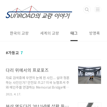
본문 바로가기
한국의 교량
세계의 교량
태그
방명록
가동교
7
다리 위에서의 프로포즈
자료 검색중에 우연히 눈에 띈 사진... 설마 청혼
하는 사진인가? 안전모 쓰고? 미국 뉴햄프셔 주
와 메인주를 연결하는 Memorial Bridge에서
일하던 토목 엔지니어 Dan Del Tufo가 Juila
2021. 4. 17.
Kallmerten에게 청혼을 했다는 The Boston
Globe의 기사(작년 기사입니다)의 사진입니다.
부산 영도다리 2011년에 상판 들린다
둘은 뉴햄프셔 대학교 토목공학과 동창이라고...