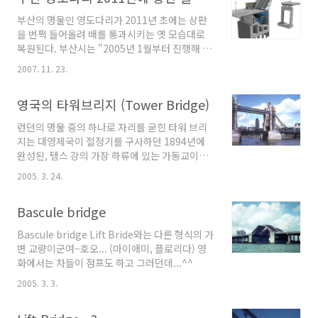
사진을 보시면 알겠지만 청혼한 순간은 Lifting
부산의 명물인 영도다리가 2011년 초에는 상판
Bridge의 중앙경간이 가동하여 가장 높이 올라
을 번쩍 들어올려 배를 통과시키는 옛 모습대로
갔을 때였다고 합니다. 이를 위해 Dan Del Tufo
복원된다. 부산시는 "2005년 1월부터 진행해 온
는 뉴햄프셔 교통국(New Hampshire
영도다리 확장복원을 위한 설계와 공사일정을 확
Department of Transportation)에 이를 허
2007. 11. 23.
정했다"고 22일 밝혔다. 새 영도다리는 기존 다
가받아 청혼을 진행했다 합니다. “Honey, I
리가 처음 지어질 때와 똑같은 모습으로 다시 건
want you to aggravat..
영국의 타워브리지 (Tower Bridge)
설된다. 다만 원활한 차량소통을 위해 현재의 왕
복 4차로를 6차로로 넓히고 다리 아래로 통행하
런던의 명물 중의 하나로 자리를 굳힌 타워 브리
는 선박의 대형화 추세에 맞춰 상판이 현재보다
지는 대영제국이 절정기를 구사하던 1894년에
조금 높게 설치된다. 새 영도다리 설계에 따르면
완성된, 템스 강의 가장 하류에 있는 가동교이다.
다리의 길이는 214.7ｍ로 현재와 같고 폭은 18.3
교역선이 지나갈 때는 90초 동안 다리가 팔(八)
ｍ에서 24.3ｍ로 넓어진다. 또 수면에서 다리 상
2005. 3. 24.
자 모양으로 열리는데, 전성기 때는 한 달에 700
판까지의 높이는 현재의 7.06~7.22ｍ에서
여 회가 개폐되었으나 양 끝을 잇는 간선도로의
8.19~8.53ｍ로 최대 1.3ｍ 높아진다. 새 영도다
Bascule bridge
교통량이 증가함에 따라 가동 부분을 여는 횟수
리는 문화재로 지정된 기존 다리의 ..
를 줄여 1주일에 3~4회 정도만 개폐되고 있다.
Bascule bridge Lift Bride와는 다른 형식의 가
템스 강의 다리 중에서 가장 멋진 자태를 자랑하
변 교량이군여~호오... (마이애미, 플로리다) 영
는 타워 브리지는 완공 이후 단 한 번도 고장 나지
화에서는 차들이 점프도 하고 그러던데...^^
않은 것으로도 유명한데, 뜻밖에도 건축 당시에
는 예술주의자들과 엔지니어의 조소를 받기도 했
2005. 3. 3.
다고 한다. 투박한 건축물 자체는 물론 한쪽으로
기울어진 서스펜션 체인과 축 늘어진 곡선 트러