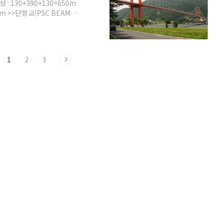
: 130+390+130=650m
m >>단항교(PSC BEAM
 하로아치교)-지간구성 :
교:FCM)-지간구성 :
+콘크리트보강형)-지간구성 :
(사장교)-지간구성 :
1
2
3
혼자 떠난 여행이었습니다. 처