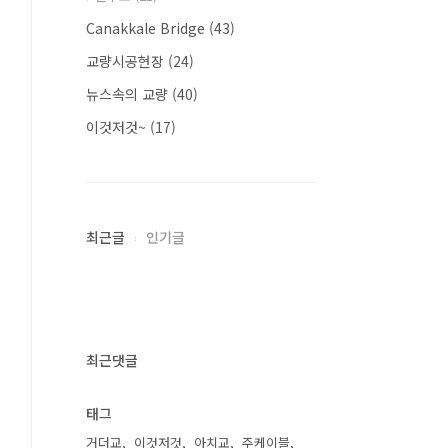
Canakkale Bridge
(43)
교량시공현장
(24)
뉴스속의 교량
(40)
이것저것~
(17)
최근글
인기글
최근댓글
태그
거더교
이것저것
아치교
주케이블