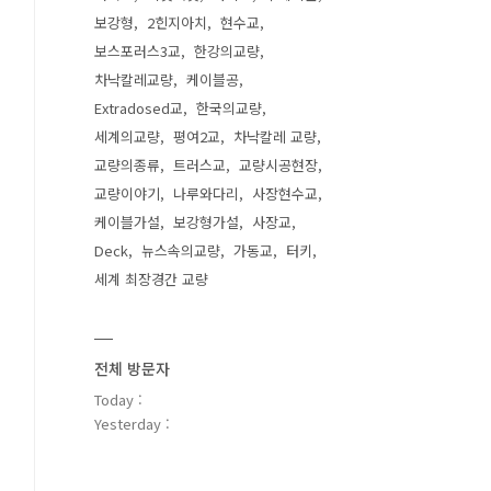
보강형
2힌지아치
현수교
보스포러스3교
한강의교량
차낙칼레교량
케이블공
Extradosed교
한국의교량
세계의교량
평여2교
차낙칼레 교량
교량의종류
트러스교
교량시공현장
교량이야기
나루와다리
사장현수교
케이블가설
보강형가설
사장교
Deck
뉴스속의교량
가동교
터키
세계 최장경간 교량
전체 방문자
Today :
Yesterday :