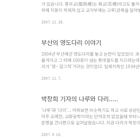
가 있습니다. 풍우교(風雨橋)는 화교(花橋)라고도 불리
위에 지붕이 씌워져 있고 교각부에는 고루(큰북을 달아놓
리입니다. 다리양쪽에는 의자가 있어 마을사람에게는 화
2007. 11. 28.
네의 쉼터 역활도 하는 다리입니다. 얼마전 전주천에 
개해 드렸는데... 차라리 한옥다리를 이런식으로 세웠으
결하게 해서요...^^ 보차도 겸용이니까 지붕씌우는건 좀
부산의 영도다리 이야기
꽉 차겠네요... 아무튼 나중에 보도교 설계하면 함 써먹
안되겠지요...-.-;;) 풍우다리 중 청양(程陽)풍우다리는..
2004년 부산에선 영도다리를 놓고 논란이 일었었다. 
옮겨가고 그 터에 100층이 넘는 롯데월드를 지으려는데 
리가 '영~ 걸그적'거리는 것이었다. 일제치하인 1934
지나갈 때면 상판이 들리는 우리나라 유일의 도개식 교량이
2007. 11. 7.
개통식이 있었는데, 다리의 일부가 하늘로 치솟는 장면을 
렸다. 특히 영도다리는 6.25전쟁 당시 생활고에 지친 
물을 흘리던 곳이었고 이산의 아픔을 이기지 못한 실향
박창희 기자의 나루와 다리.....
소로 선택(?)되는 바람에 경찰이 다리 밑에서 보트를 타
피난 와 부산 지리를 모르는 이들은 "영..
'나루'와 '다리'... 어찌보면 비슷하기도 하고 서로 상반
아주 오래전, 교량공학이라는 단어조차 없었을때 부터 
문명을 건너편으로 실어날랐습니다. 지금 다리가 하듯이 
설되면서 부터, 시간이 돈이다 라는 말이 나오면서 부터
2007. 9. 10.
갔으며 '나루'라는 말은 점점 추억속으로 잊혀지고 있는