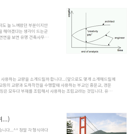
루와 다리"라는 기획기사입니
 느끼지 못하는 것들을 천천히
요...^^) 너무나 바쁘게만
 저도 늘 느껴왔던 부분이지만
천을 해야겠다는 생각이 드는군
의 면면을 보면 유명 건축사무소
외하곤 이젠 왠만한 교량 설계
않나 싶을 정도이다. 물론 아
보도교(pedestrian
니어들이 다루었던 모든 분야에
.(?) 엔지니어들은 단지 컴
 사용하는 교량을 소개드릴까 합니다...(앞으로도 몇개 소개해드릴께
조립교등의 교량과 도하작전을 수행할때 사용하는 부교인 중문교, 경문
특징은 모두다 부재를 조립해서 사용하는 조립교라는 것입니다. 유사
있어야 하니니까요... 하지만 탱크가 지나갈수 있는 교량을 사람의
시간도 문제가 되겠지요... 간편조립교의 경우 25m지간장의 교량
가 아쉬운 전시에는 40분이란 시간도 길게 느껴지나 봅니다....
..)
니다...^^ 정말 각 형식마다