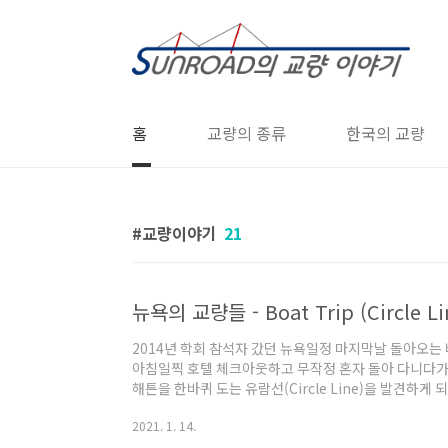
본문 바로가기
홈
교량의 종류
한국의 교량
교량이야기
21
뉴욕의 교량들 - Boat Trip (Circle Li
2014년 학회 참석자 갔던 뉴욕일정 마지막날 돌아오는 
아침일찍 호텔 체크아웃하고 무작정 혼자 돌아 다니다가 우연
해튼을 한바퀴 도는 유람선(Circle Line)을 발견하게
분에 맨해튼 섬을 연결하는 교량들을 모두 다 볼 수 있
2021. 1. 14.
갔다가 경찰관한테 혹시 유람선 같은거 있냐고 물어봤을때