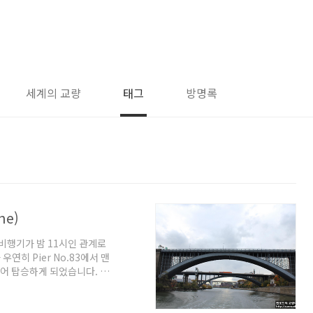
세계의 교량
태그
방명록
ne)
비행기가 밤 11시인 관계로
히 Pier No.83에서 맨
 되어 탑승하게 되었습니다. 덕
었습니다. (전날 브룩클린교에
는 없다고 했었는데...) 유