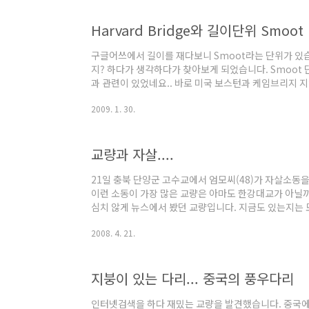
람선은 Pier 83에서 출발하여 허드슨강 따라 자유의 여신상
강을 거슬러 올라 다시 허드슨강으로 나와 출발점으로 돌
Harvard Bridge와 길이단위 Smoot
한바퀴 도는 코스)였습니다. 맨해튼섬을 연결하는 교량은
오래전에 이루어진 만큼 대..
구글어쓰에서 길이를 재다보니 Smoot라는 단위가 있습
지? 하다가 생각하다가 찾아보게 되었습니다. Smoot 
과 관련이 있었네요.. 바로 미국 보스턴과 케임브리지 지역을 
입니다. 형식은 Plate Girder교로 Charles 강을 횡단
2009. 1. 30.
폭은 21.13m 입니다. Harvard Bridge 1891년 완
수 공사를 하였습니다. Harvard Bridge는 Smoo
Smoot Bridge라고도 불린다고 합니다. 1958년 10
교량과 자살....
임브리지 지역을 잇는 Harvard Bridge에 청년 Oliver R
21일 충북 단양군 고수교에서 엄모씨(48)가 자살소동을
이런 소동이 가장 많은 교량은 아마도 한강대교가 아닐까
심치 않게 뉴스에서 봤던 교량입니다. 지금도 있는지는
기(一寸待己)-잠시만 기다리자' 라는 푯말도 있었다고 
2008. 4. 21.
지 못하도록 하부에 구리스를 바르거나 베어링판등을 달기
포대교에는 CCTV를 달고, 어떤시민은 자살방지용 책
요... 2006년도 기준으로 최근 3년간 한강에서 건저올린
지붕이 있는 다리... 중국의 풍우다리
명이라고 하니 거의 하루에 한명꼴이 아닌가 싶습니다.
자가 많아 자살방지용 난간을 만든다고 하여 논란이..
인터넷검색을 하다 재밌는 교량을 발견했습니다. 중국