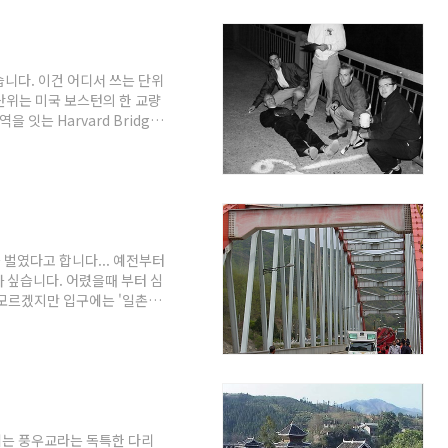
을 보고 East river, 할램
아오는 코스(즉, 맨해튼 섬을
 총 20개로 뉴욕의 개발이
니다. 이건 어디서 쓰는 단위
단위는 미국 보스턴의 한 교량
잇는 Harvard Bridge
하며, 총연장은 659.82m, 교
공되었으며 1988~1989에 개보
t란 길이단위로도 유명해서
월 어느 날 밤, 보스턴 시내와 케
...
 벌였다고 합니다... 예전부터
 싶습니다. 어렸을때 부터 심
 모르겠지만 입구에는 '일촌대
합니다. 또 아치리브에 올라가
도 했었죠... 그 외에도 마
자를 만들어 걸어놓기도 하고
 변사자 및 구조자는 1,252
 미국의 금문교의 경우도 자살
에는 풍우교라는 독특한 다리