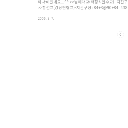
하나씩 있네요...^^ >>남해대교(타정식현수교) -지간구성 
>>창선교(강상판형교)-지간구성 : 84+3@90+84=438
교)-지간구성 : 3@50=150m >>창선대교(3경간 단순
2006. 8. 7.
80+180+80=340m >>늑도대교(PSC BOX GIRDER
90+160+90=340m >>창선대교(중로아치교:강리브
29.235+143.530+29.235 = 202.0m >>삼천포대교
103+230+103=436m 아무런 계획도 없이 무작정 
음..