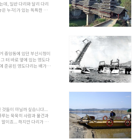
는데, 일반 다리와 달리 다리
은 누각)가 있는 독특한 다
합의 장이 되고 길가던 나그
한옥다리를 세운다는 기사를 소
면 어떨까 싶습니다. 좀더 간
 그렇네요... 매연이 지붕에
어봐야겠습니다. (근데 비싸서
과거 중앙동에 있던 부산시청이
그 터 바로 옆에 있는 영도다
년에 준공된 영도다리는 배가
었다. 1934년 11월 23일
보기 위해 무려 6만 명이 몰
피난민들이 달을 보며 망향의 눈
민들이 투신자살하는 단골 장
고 대기하기까지 했다 한다.
된 것들이 아닐까 싶습니다...
나루는 묵묵히 사람과 물건과
말이죠... 하지만 다리가 건
 나루의 역활은 다리에게 옮겨
것 같습니다. 예전부터 소개하