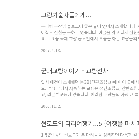
려던 글이 하나 있습니다. "국제신문 박창희 기자의 나
다. 거대한 쇳덩어리 다리를 차를타고 휘익 지나가면서
교량기술자들에게...
걸어가면 느낄수 있는것 처럼(정말이에요... 한번 걸어보세
돌아가는 우리의 삶을 잠시나마 돌아보게 만드..
우리팀 부장님 블로그에 좋은 글이 있어서 소개합니다.
아직도 실천을 못하고 있습니다. 이글을 읽고 다시 실
요.... 요즘 국제 교량 공모전에서 우승을 하는 교량들
나 건축가들이 참여한 작품들이 많다. 중장대교량을 제
2007. 4. 13.
는 엔지니어로부터 건축가로 업무영역이 넘어가고 있지 
직까진 건축가들이 그들의 문화를 쉽게 담아 넣을 수 있는 
bridge)를 위주로 작품활동을 하지만 멀지 않아 엔지
군대교량이야기 - 교량전차
대해 그들의 역량을 펼칠 날이 오지 않을까 내심 걱정된다
퓨터에 앉아 계산이나 하면 되는 시대가 오지 않나..
앞서 예전에 소개했던 MGB(간편조립교)에 이어 군에서
요...^^) 군에서 사용하는 교량은 장간조립교, 간편
교, 리본부교등이 있습니다. 이러한 교량들의 가장 큰 
시 별다른 장비없이 병사들의 손으로 간단하게 가설할수 
2006. 11. 2.
힘으로만 가설한다는것은 힘든일이긴합니다... 또한 가설
을 1개소대가 40분정도에 가설할수 있긴 하지만 일분일초
썬로드의 다리여행기...5 (여행을 마치며.
1박2일 동안 썬로드가 본 다리들을 정리하면 다음과 같습