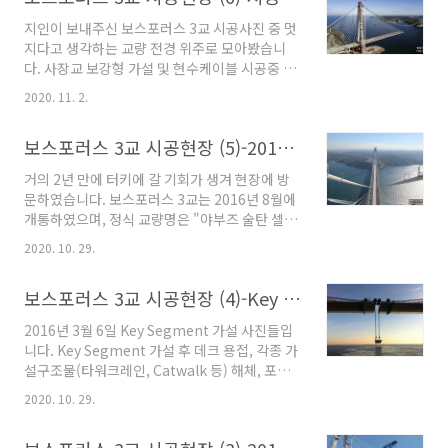
있으며, 보통 상부구조의 형식에 따른 분류가 가
지인이 보내주신 보스포러스 3교 시공사진 중 멋
장 널리 사용됩니다. 하지만 교량형식명에 반드
지다고 생각하는 교량 전경 위주로 모아봤습니
시 상부구조의 형식만을 나타내는 건 아니며 재
다. 사장교 보강형 가설 및 현수케이블 시공중 찍
료나 교면 위치 등 다른 세부 정보가 포함되어 있
은 사진들 입니다. 시기상으로는 2015년 여름이
기도 합니다. 예를 들어 널리 사용되고 있는 강합
2020. 11. 2.
되겠군요. 이제 보스포러스 3교는 마무리 짓고,
성상형교(Steel Box Girder Bridge) 같은 경
다른 교량 시공현장으로 넘어가야겠네요.. >> 보
우, 아래와 같은 의미/정보를 가지고 있습니다.
보스포러스 3교 시공현장 (5)-2016. 11.
스포러스3교 시공현장 다른포스트 보기
강(鋼) 합성(合成) 상(箱) 형(桁) ..
2020/10/08 - [교량시공현장] - 보스포러스 3교
거의 2년 만에 터키에 갈 기회가 생겨 현장에 방
시공현장 (1)-2014. 03. 2020/10/13 - [교량시
문하였습니다. 보스포러스 3교는 2016년 8월에
공현장] - 보스포러스 3교 시공현장 (2)-2014.
개통하였으며, 정식 교량명은 "야부즈 술탄 셀림
12. 2020/10/20 - [교량시공현장] - 보스포러스
쿄프류슈" (Yavuz Sultan Selim Köprüsü) 입
3교 시공현장 (3)-2015. 7~9. 2020/10/29 - [교
2020. 10. 29.
니다. 야부즈 술탄 셀림은 오스만 제국의 술탄중
량시공현장] - 보스포러스 3교 시공현장 (4)-Key
한명의 이름입니다. 야부즈는 '냉혈한' 이란 뜻으
Seg 가설(2016.03.0..
보스포러스 3교 시공현장 (4)-Key Seg 가설(2016.03.06)
로 셀림1세의 별명이라고 하네요.. 참고로 보스
포러스 2교는 "파티 슐탄 메흐멧 쿄프류슈"
2016년 3월 6일 Key Segment 가설 사진들입
(Fahti Sultan Mehmet Köprüsü) 입니다. 도
니다. Key Segment 가설 후 데크 용접, 각종 가
로 표지판에는 줄여서 F.S.M이라고 표시 되어있
설구조물(타워크레인, Catwalk 등) 해체, 포장
습니다. 역시 오스만 제국의 술탄 이름이며 Fahti
및 기타 부대공 설치를 실시하였습니다. >> 보스
는 '정복자'라는 뜻입니다. 술탄 메흐멧은 콘스탄
2020. 10. 29.
포러스3교 시공현장 다른포스트 보기
티노플(현 이스탄불)을 정복한 것으로 알고 있습
2020/10/08 - [교량시공현장] - 보스포러스 3교
니다. 보스포러스 1교는 최근까지 "보아지치 쿄