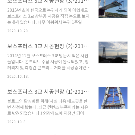
보스포러스 3교 시공현장 (3)-2015. 7~9.
시공현장 (1)-2014. 03. 2020/10/13 - [교량시
프류슈"..
공현장] - 보스포러스 3교 시공현장 (2)-2014.
2015년 초에 한국으로 복귀하게 되어 아쉽게도
12. 2020/10/20 - [교량시공현장] - 보스포러스
보스포러스 3교 상부공 시공은 직접 눈으로 보지
3교 시공현장 (3)-2015. 7~9. 2020/10/29 - [교
는 못하였습니다. 너무 아쉬워서 복귀 1주일 전인
량시공현장] - 보스포러스 3교 시공현장 (4)-Key
가 마지막으로 방문했던 기억이 나네요... 아래 사
Seg 가설(2016.03.06) 2020/10/29 - [교량시
2020. 10. 20.
진들은 현장에서 근무하던 지인이 카톡으로 보내
공현장] - 보스포러스 3교 시공현..
준 사진들입니다. 2015년 7월에서 9월까지의 사
보스포러스 3교 시공현장 (2)-2014. 12.
진들입니다. 중앙경간 데크 가설 및 사장케이블
가설, 그리고 현수케이블 가설을 하고 있습니다.
2014년 12월 보스포러스 3교 방문시 찍은 사진
아래는 PPWS 케이블 시공 전경입니다. PPWS
들입니다. 콘크리트 주탑 시공이 완료되었고, 앵
케이블은 직경 5.4mm 127가닥으로 구성되었
커리지 및 측경간 콘크리트 거더를 시공중이었습
고 강도는 1,860MPa입니다. >> 보스포러스3교
니다. 5,6년 지난 다음에 보니 감회가 새롭기도
시공현장 다른포스트 보기 2020/10/08 - [교량
2020. 10. 13.
하지만 방문당시 보고 듣고 한것들이 기억이 하
시공현장] - 보스포러스 3교 시공현장 (1)-2014.
나도 나지 않네요. 그냥 현장에 갔었다는 기억밖
03. 2020/10/13 - [교량시공현장] - 보스포러스
보스포러스 3교 시공현장 (1)-2014. 03.
에는... 콘크리트 주탑은 사장케이블 정착구까지
3교 시..
는 Slip form을 정착구 부터는 ACS를 적용하여
블로그의 활성화를 위해(사실 다음 애드핏을 한
시공되었습니다. >> 보스포러스3교 시공현장 다
번 신청해 봤는데, 최근 컨텐츠 부족이라는 사유
른포스트 보기 2020/10/08 - [교량시공현장] -
로 반려되었습니다.) 외장하드에 저장만 되어 있
보스포러스 3교 시공현장 (1)-2014. 03.
는 방문했던 교량현장 사진들을 풀어볼 생각입니
2020/10/13 - [교량시공현장] - 보스포러스 3교
2020. 10. 8.
다. 그 첫번째로 보스포러스 3교 시공현장을 포스
시공현장 (2)-2014. 12. 2020/10/20 - [교량시
팅 하려합니다. 보스포러스 3교는 총연장
공현장] - 보스포러스 3교 시공현장 (3)-201..