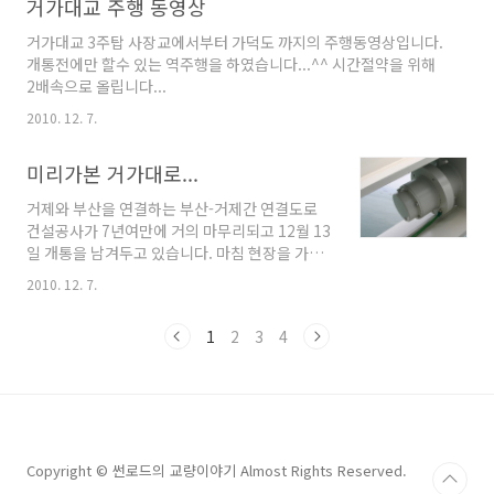
거가대교 주행 동영상
2241m, 중앙경간 1400m의 사장현수교로 계획
되었으며 교량 개요는 예전에 포스팅을 하였으니
거가대교 3주탑 사장교에서부터 가덕도 까지의 주행동영상입니다.
참조하시면 좋겠네요. (2014년도 포스팅이네
개통전에만 할수 있는 역주행을 하였습니다...^^ 시간절약을 위해
요.. 쿨럭) 2014/02/22 - [교량시공현장] - 보스
2배속으로 올립니다...
포러스 3교 시공현장 (이스탄불, 터키) 먼저
2014년도 3월에 방문한 사진입니다. 2014년 3
2010. 12. 7.
월 콘크리트 주탑을 시공중이였으며, 사장케이블
정착구 하단까지는 Slip Form공법, 그 이후는
미리가본 거가대로...
ACS (Auto Climbing Syst..
거제와 부산을 연결하는 부산-거제간 연결도로
건설공사가 7년여만에 거의 마무리되고 12월 13
일 개통을 남겨두고 있습니다. 마침 현장을 가볼
기회가 생겨 다녀왔습니다. 거개대로는 경남 거
2010. 12. 7.
제시와 부산광역시 가덕를 연결하는 총연장
8.240km의 도로입니다. 주경간 475m의 2주탑
1
2
3
4
사장교와 230m의 3주탑 사장교, 그리고
3.240km의 침매터널로 이루어졌습니다. 거가
대교 홍보관입니다. 사장교 주탑 모양과 출입구
는 침매터널을 형상화 하여 지어졌습니다. 안타
깝게도 곧 철거되고 홍보관은 가덕도 휴계소 옆
에 신축건물로 이동한다고 합니다. 가다보니 이
Copyright © 썬로드의 교량이야기 Almost Rights Reserved.
상한 교각이 있어 찍었습니다. 벽식교각위에 T형