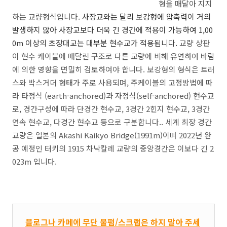
형을 매달아 지지
하는 교량형식입니다.
사장교와는 달리 보강형에 압축력이 거의
발생하지 않아 사장교보다 더욱 긴 경간에 적용이 가능하여 1,00
0m 이상의 초장대교는 대부분 현수교가 적용됩니다.
교량 상판
이 현수 케이블에 매달린 구조로 다른 교량에 비해 유연하여 바람
에 의한 영향을 면밀히 검토하여야 합니다. 보강형의 형식은 트러
스와 박스거더 형태가 주로 사용되며, 주케이블의 고정방법에 따
라 타정식 (earth-anchored)과 자정식(self-anchored) 현수교
로, 경간구성에 따라 단경간 현수교, 3경간 2힌지 현수교, 3경간
연속 현수교, 다경간 현수교 등으로 구분합니다.. 세계 최장 경간
교량은 일본의 Akashi Kaikyo Bridge(1991m)이며 2022년 완
공 예정인 터키의 1915 차낙칼레 교량의 중앙경간은 이보다 긴 2
023m 입니다.
블로그나 카페에 무단 불펌/스크랩은 하지 말아 주세