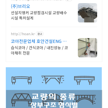
(주)브리오
선설치앵커 교량점검시설 교량배수
시설 특허설계
http://hoan.kr
광고
코아전문업체 호안건설ENG 코
아/컷팅/전문
습식코아 / 건식코아 / 내진성능 / 코
아채취 전문