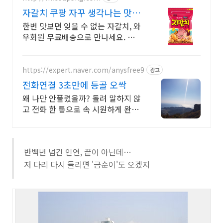
자갈치 쿠팡 자꾸 생각나는 맛의
즐거움
한번 맛보면 잊을 수 없는 자갈치, 와
우회원 무료배송으로 만나세요. 씹
을수록 고소한 매력! 와우회원이라
면 30일 무료반품으로 부담 없이.
https://expert.naver.com/anysfree9
광고
전화연결 3초만에 등골 오싹
왜 나만 안풀렸을까? 돌려 말하지 않
고 전화 한 통으로 속 시원하게 완벽
해결
반백년 넘긴 인연, 끝이 아닌데…
저 다리 다시 들리면 '금순이'도 오겠지