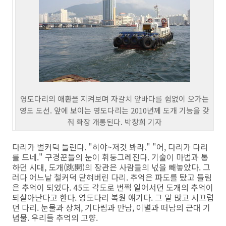
영도다리의 애환을 지켜보며 자갈치 앞바다를 쉼없이 오가는
영도 도선. 앞에 보이는 영도다리는 2010년께 도개 기능을 갖
춰 확장 개통된다. 박창희 기자
다리가 벌커덕 들린다. "히야~저것 봐라." "어, 다리가 다리
를 드네." 구경꾼들의 눈이 휘둥그레진다. 기술이 마법과 통
하던 시대, 도개(跳開)의 장관은 사람들의 넋을 빼놓았다. 그
러다 어느날 철커덕 닫혀버린 다리. 추억은 파도를 탔고 들림
은 추억이 되었다. 45도 각도로 번쩍 일어서던 도개의 추억이
되살아난다고 한다. 영도다리 복원 얘기다. 그 말 많고 시끄럽
던 다리. 눈물과 상처, 기다림과 만남, 이별과 떠남의 근대 기
념물. 우리들 추억의 고향.