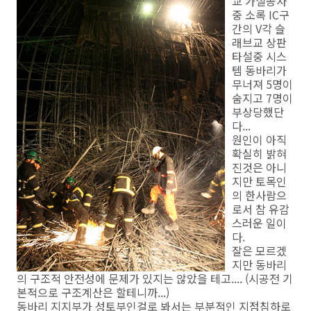
교 가설공사
중 소록 IC구
간의 V각 슬
래브교 상판
타설중 시스
템 동바리가
무너져 5명이
숨지고 7명이
부상당했단
다...
원인이 아직
확실히 밝혀
진것은 아니
지만 토목인
의 한사람으
로서 참 유감
스러운 일이
다.
잘은 모르겠
지만 동바리
의 구조적 안전성에 문제가 있지는 않았을 테고.... (시공전 기
본적으로 구조계산은 할테니까...)
동바리 지지부가 성토부인걸로 봐서는 부분적인 지점침하로