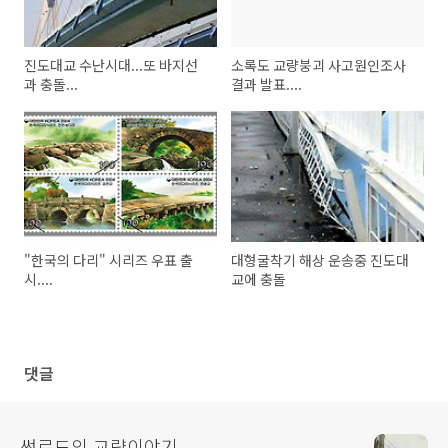
진도대교 수난시대...또 바지선
소록도 교량붕괴 사고원인조사
과 충돌...
결과 발표....
"한국의 다리" 시리즈 우표 출
대형굴착기 해상 운송중 진도대
시....
교에 충돌
댓글
썬로드의 교량이야기