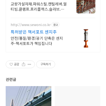
교량가설자재.파워스틸.캔틸레버.멀
티빔.클램프.프리플렉스.슬라브.교
량자재 제품 취급
http://www.sewoni.co.kr
광고
특허받은 잭서포트 센지주
안전/품질/환경/공기 단축은 센지
주-잭서포트가 책임집니다
공감
구독하기
관련글