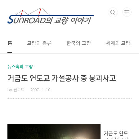
본문 바로가기
홈
교량의 종류
한국의 교량
세계의 교량
뉴스속의 교량
거금도 연도교 가설공사 중 붕괴사고
by 썬로드
2007. 4. 10.
거금도 연도