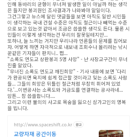
인해 동바리의 균형이 무너져 발생한 일이 아닐까 하는 생각
은 들지만 붕괴원인 조사결과가 나와봐야 알일이다.
그건그렇고 뉴스에 달린 댓글들을 보면 아직도 일반 시민들
이 생각하는 국내 건설 수준은 아직도 철근이나 빼먹는 수준
으로 보고 있는것 같아서 조금은 씁쓸한 생각도 든다. 물론 시
민들이 이렇게 생각하는건 우리의 잘못일테지만...
또하나, 늘 느끼는 거지만 우리나라 언론들의 문제를 집어보
자. 어떻게 하면 자극적으로 내보내 조회수나 올리려는 낚시
꾼같은 기자들이 판치니.. 쩝...
"소록도 연도교 상판붕괴 5명 사망" - 난 사장교구간이 무너
진줄 알았다.
"무너진 소록도 연도교 깨진희망" - 기사 내용에 보면 '다리
가 완공되면 육지에 쉽게 접근할 것이라고 및는 소록도 사람
들... 그들의 희망은 뒤틀린 철근처럼 무참히 휘어져 있었
다.'...이번공사는 소록도와 거금도를 연결하는 공사라네...
암튼... 참 씁쓸합니다....
그리고 이런 불의의 사고로 목숨을 잃으신 삼가고인의 명복
을 빕니다.
http://www.spaceshift.co.kr
광고
교량자재 공간이동