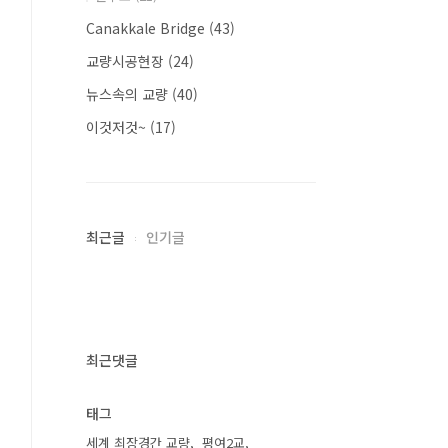
Canakkale Bridge
(43)
교량시공현장
(24)
뉴스속의 교량
(40)
이것저것~
(17)
최근글
인기글
최근댓글
태그
세계 최장경간 교량
평여2교