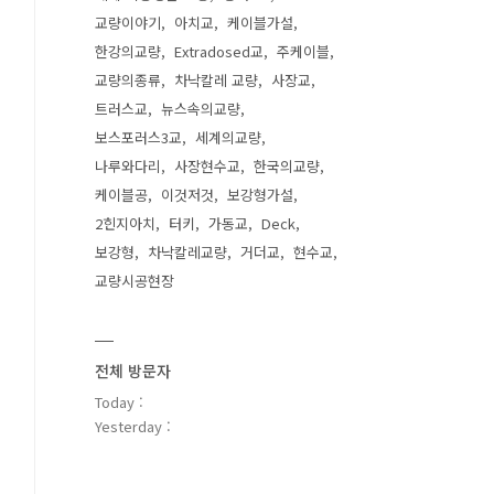
교량이야기
아치교
케이블가설
한강의교량
Extradosed교
주케이블
교량의종류
차낙칼레 교량
사장교
트러스교
뉴스속의교량
보스포러스3교
세계의교량
나루와다리
사장현수교
한국의교량
케이블공
이것저것
보강형가설
2힌지아치
터키
가동교
Deck
보강형
차낙칼레교량
거더교
현수교
교량시공현장
전체 방문자
Today :
Yesterday :