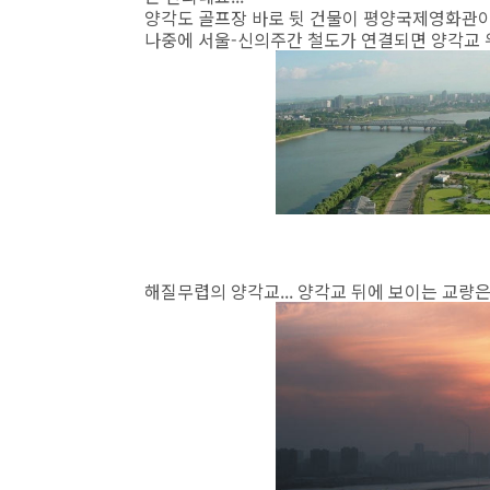
양각도 골프장 바로 뒷 건물이 평양국제영화관이
나중에 서울-신의주간 철도가 연결되면 양각교 위
해질무렵의 양각교... 양각교 뒤에 보이는 교량