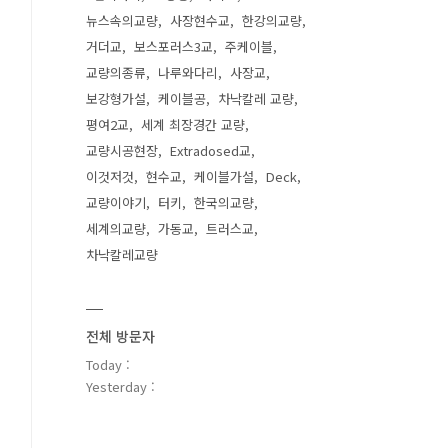
뉴스속의교량
사장현수교
한강의교량
거더교
보스포러스3교
주케이블
교량의종류
나루와다리
사장교
보강형가설
케이블공
차낙칼레 교량
평여2교
세계 최장경간 교량
교량시공현장
Extradosed교
이것저것
현수교
케이블가설
Deck
교량이야기
터키
한국의교량
세계의교량
가동교
트러스교
차낙칼레교량
전체 방문자
Today :
Yesterday :