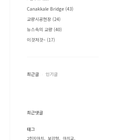
Canakkale Bridge
(43)
교량시공현장
(24)
뉴스속의 교량
(40)
이것저것~
(17)
최근글
인기글
최근댓글
태그
2힌지아치
보강형
아치교