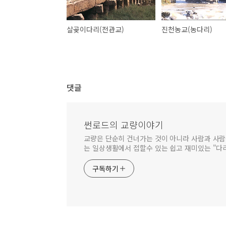
살곶이다리(전관교)
진천농교(농다리)
댓글
썬로드의 교량이야기
교량은 단순히 건너가는 것이 아니라 사람과 사람
는 일상생활에서 접할수 있는 쉽고 재미있는 "다
구독하기