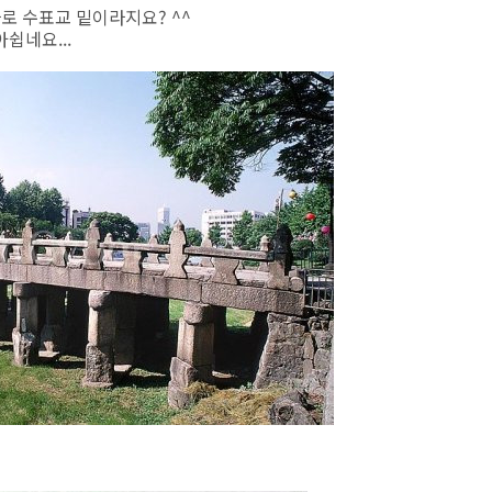
로 수표교 밑이라지요? ^^
쉽네요...