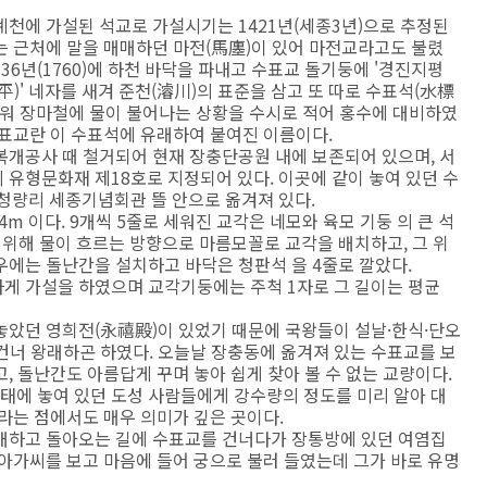
계천에 가설된 석교로 가설시기는 1421년(세종3년)으로 추정된
는 근처에 말을 매매하던 마전(馬廛)이 있어 마전교라고도 불렸
 36년(1760)에 하천 바닥을 파내고 수표교 돌기둥에 '경진지평
平)' 네자를 새겨 준천(濬川)의 표준을 삼고 또 따로 수표석(水標
세워 장마철에 물이 불어나는 상황을 수시로 적어 홍수에 대비하였
수표교란 이 수표석에 유래하여 붙여진 이름이다.
복개공사 때 철거되어 현재 장충단공원 내에 보존되어 있으며, 서
 유형문화재 제18호로 지정되어 있다. 이곳에 같이 놓여 있던 수
청량리 세종기념회관 뜰 안으로 옮겨져 있다.
가 4m 이다. 9개씩 5줄로 세워진 교각은 네모와 육모 기둥 의 큰 석
위해 물이 흐르는 방향으로 마름모꼴로 교각을 배치하고, 그 위
좌우에는 돌난간을 설치하고 바닥은 청판석 을 4줄로 깔았다.
게 가설을 하였으며 교각기둥에는 주척 1자로 그 길이는 평균
놓았던 영희전(永禧殿)이 있었기 때문에 국왕들이 설날·한식·단오
 건너 왕래하곤 하였다. 오늘날 장충동에 옮겨져 있는 수표교를 보
, 돌난간도 아름답게 꾸며 놓아 쉽게 찾아 볼 수 없는 교량이다.
에 놓여 있던 도성 사람들에게 강수량의 정도를 미리 알아 대
라는 점에서도 매우 의미가 깊은 곳이다.
배하고 돌아오는 길에 수표교를 건너다가 장통방에 있던 여염집
아가씨를 보고 마음에 들어 궁으로 불러 들였는데 그가 바로 유명