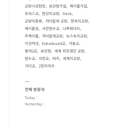
교량시공현장
보강형가설
케이블가설
트러스교
한강의교량
Deck
교량의종류
차낙칼레 교량
한국의교량
케이블공
사장현수교
나루와다리
주케이블
차낙칼레교량
뉴스속의교량
이것저것
Extradosed교
가동교
평여2교
보강형
세계 최장경간 교량
현수교
사장교
터키
세계의교량
거더교
2힌지아치
전체 방문자
Today :
Yesterday :