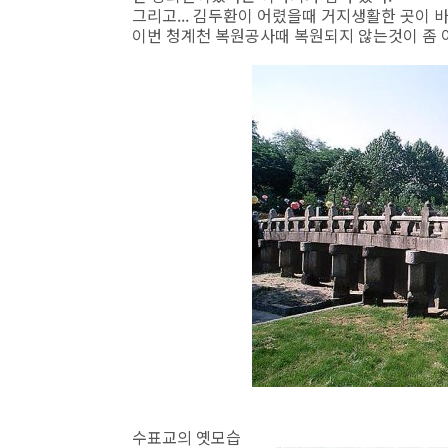
그리고... 김두환이 어렸을때 거지생활한 곳이 바
이번 청계천 복원공사때 복원되지 않는것이 좀 아
수표교의 옛모습