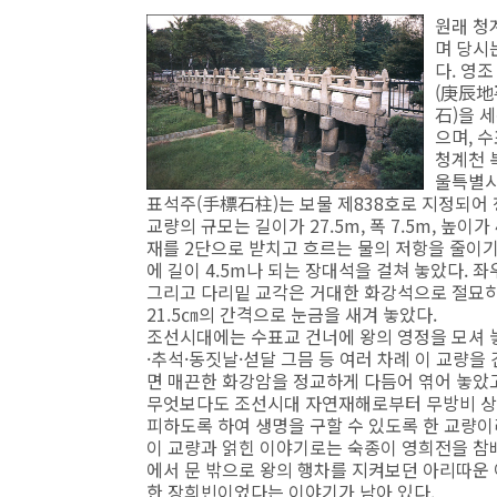
원래 청
며 당시
다. 영조
(庚辰地
石)을 
으며, 
청계천 
울특별시
표석주(手標石柱)는 보물 제838호로 지정되어 
교량의 규모는 길이가 27.5m, 폭 7.5m, 높이
재를 2단으로 받치고 흐르는 물의 저항을 줄이기
에 길이 4.5m나 되는 장대석을 걸쳐 놓았다. 
그리고 다리밑 교각은 거대한 화강석으로 절묘하
21.5㎝의 간격으로 눈금을 새겨 놓았다.
조선시대에는 수표교 건너에 왕의 영정을 모셔 
·추석·동짓날·섣달 그믐 등 여러 차례 이 교량을
면 매끈한 화강암을 정교하게 다듬어 엮어 놓았고
무엇보다도 조선시대 자연재해로부터 무방비 상태
피하도록 하여 생명을 구할 수 있도록 한 교량이
이 교량과 얽힌 이야기로는 숙종이 영희전을 참
에서 문 밖으로 왕의 행차를 지켜보던 아리따운 
한 장희빈이었다는 이야기가 남아 있다.