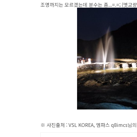
조명까지는 모르겠는데 분수는 좀...=.=; (옛
※ 사진출처 : VSL KOREA, 엠파스 q8imcs님