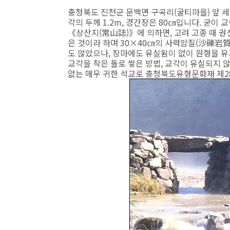
충청북도 진천군 문백면 구곡리(굴티마을) 앞 세금
각의 두께 1.2m, 경간장은 80㎝입니다. 굳이
《상산지(常山誌)》에 의하면, 고려 고종 때 권
은 것이라 하며 30×40㎝의 사력암질(沙礫岩
도 않았으나, 장마에도 유실됨이 없이 원형을 유
교각을 작은 돌로 쌓은 방법, 교각이 유실되지 
없는 매우 귀한 석교로 충청북도유형문화재 제2