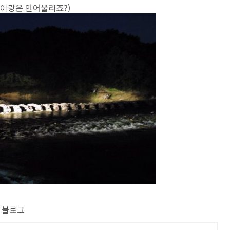
교량이랑은 안어울리죠?)
의 블로그