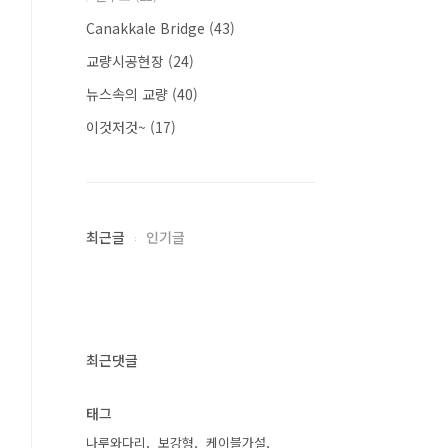
Canakkale Bridge
(43)
교량시공현장
(24)
뉴스속의 교량
(40)
이것저것~
(17)
최근글
인기글
최근댓글
태그
나루와다리
보강형
케이블가설