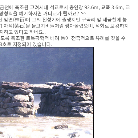
천에 축조된 고려시대 석교로서 총연장 93.6m, 교폭 3.6m, 교
 교량형식을 예기하자면 거더교가 될까요? ^^
신 임연(林衍)이 그의 전성기에 출생지인 구곡리 앞 세금천에 놓
質) 자석(紫石)을 물고기비늘처럼 쌓아올렸으며, 석회로 보강하지
지하고 있다고 하네요..
않도록 축조한 토목공학적 배려 등이 전국적으로 유례를 찾을 수
8호로 지정되어 있습니다.