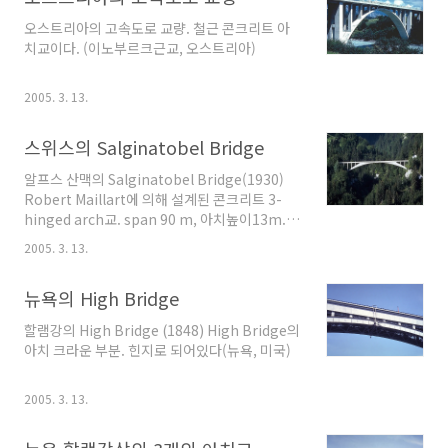
오스트리아의 고속도로 교량. 철근 콘크리트 아
치교이다. (이노부르크근교, 오스트리아)
2005. 3. 13.
스위스의 Salginatobel Bridge
알프스 산맥의 Salginatobel Bridge(1930)
Robert Maillart에 의해 설계된 콘크리트 3-
hinged arch교. span 90 m, 아치높이13m.
(알프스 산맥, 스위스) 스위스 구조기술자·교량
2005. 3. 13.
기술자. 베른 출생. 스위스연방 과학기술대학에
서 공부하고 1894년 구조기술 부문에서 학위를
뉴욕의 High Bridge
받았으며, 철근콘크리트(RC) 구조체를 역학적으
로 완성시킨 독특한 마야르식 가교(架橋) 방식을
할램강의 High Bridge (1848) High Bridge의
발표하였다. 몇 해 동안 기술회사에서 F. 안비크
아치 크라운 부분. 힌지로 되어있다(뉴욕, 미국)
와 같이 일하다가 1902년 취리히에 구조설계사
무소를 열었으며, 12년 이후 한때 러시아에서 일
했으나, 17년 러시아혁명후 귀국하였다. 이후 제
2005. 3. 13.
네바·취리히에서 제작을 계속했다. 주요 작품으
로 《무량(無梁) 구조에 의한 백화점(1910)》,