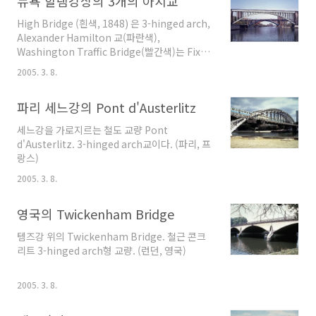
뉴욕 할램강상의 3개의 아치교
슈바르첸부르크..
High Bridge (흰색, 1848) 은 3-hinged arch,
Alexander Hamilton 교(파란색),
Washington Traffic Bridge(빨간색)는 Fixed
Arch이다. (뉴욕, 미국)
2005. 3. 8.
파리 세느강의 Pont d'Austerlitz
세느강을 가로지르는 철도 교량 Pont
d'Austerlitz. 3-hinged arch교이다. (파리, 프
랑스)
2005. 3. 8.
영국의 Twickenham Bridge
템즈강 위의 Twickenham Bridge. 철근 콘크
리트 3-hinged arch형 교량. (런던, 영국)
2005. 3. 8.