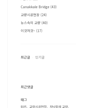
Canakkale Bridge
(43)
교량시공현장
(24)
뉴스속의 교량
(40)
이것저것~
(17)
최근글
인기글
최근댓글
태그
터키
교량시공현장
차낙칼레 교량