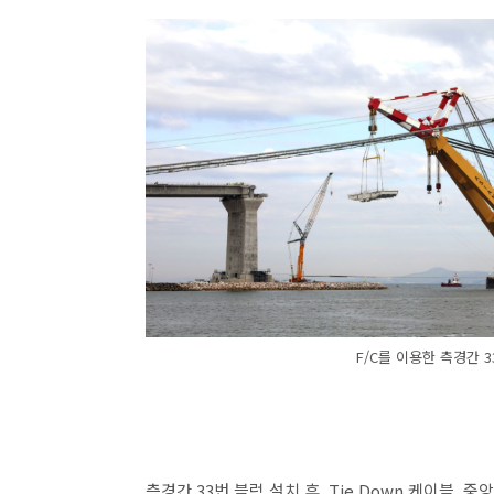
F/C를 이용한 측경간 33
측경간 33번 블럭 설치 후, Tie Down 케이블, 