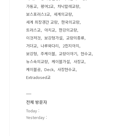
가동교
평여2교
차낙칼레교량
보스포러스3교
세계의교량
세계 최장경간 교량
한국의교량
트러스교
아치교
한강의교량
이것저것
보강형가설
교량의종류
거더교
나루와다리
2힌지아치
보강형
주케이블
교량이야기
현수교
뉴스속의교량
케이블가설
사장교
케이블공
Deck
사장현수교
Extradosed교
전체 방문자
Today :
Yesterday :