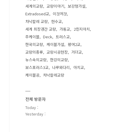
세계의교량
교량이야기
보강형가설
Extradosed교
이것저것
차낙칼레 교량
현수교
세계 최장경간 교량
가동교
2힌지아치
주케이블
Deck
트러스교
한국의교량
케이블가설
평여2교
교량의종류
교량시공현장
거더교
뉴스속의교량
한강의교량
보스포러스3교
나루와다리
아치교
케이블공
차낙칼레교량
전체 방문자
Today :
Yesterday :