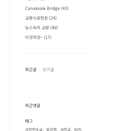
Canakkale Bridge
(43)
교량시공현장
(24)
뉴스속의 교량
(40)
이것저것~
(17)
최근글
인기글
최근댓글
태그
사장현수교
보강형
사장교
터키