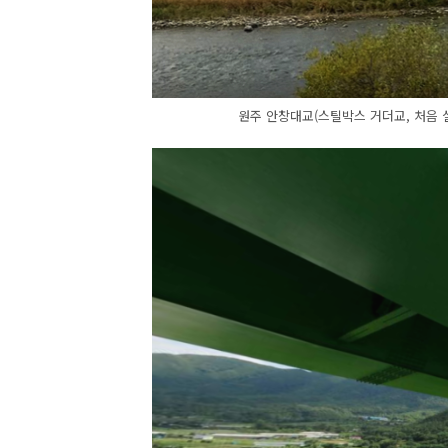
원주 안창대교(스틸박스 거더교, 처음 설