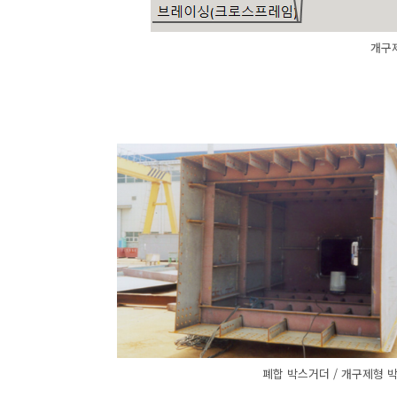
개구
폐합 박스거더 / 개구제형 박