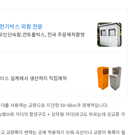
,전기박스 외함 전문
무인단속함,컨트롤박스, 전국 주문제작환영
케이스 설계에서 생산까지 직접제작
더를 사용하는 교량으로 지간장 50~60m가 경제적입니다.
래브와 거더의 합성구조 + 상자형 거더)라고도 부르는데 강교중 가
고 교량폭이 변하는 곳에 적용하기 쉬워 곡선이나 교량의 확폭이 필