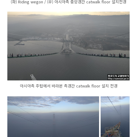
(좌) Riding wegon / (우) 아시아측 중앙경간 catwalk floor 설치전경
아시아측 주탑에서 바라본 측경간 catwalk floor 설치 전경