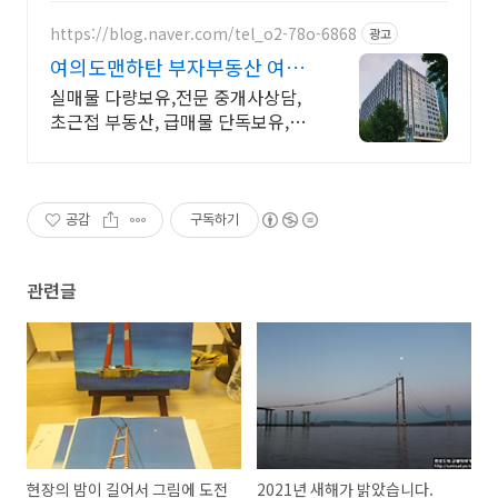
https://blog.naver.com/tel_o2-78o-6868
광고
여의도맨하탄 부자부동산 여의
도맨하탄전문
실매물 다량보유,전문 중개사상담,
초근접 부동산, 급매물 단독보유,24
시 상담가능 연락시 즉시 투어가능
(주말가능), 신속 정확 깔끔한 중개
공감
구독하기
관련글
현장의 밤이 길어서 그림에 도전
2021년 새해가 밝았습니다.