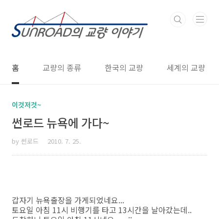
본문 바로가기
홈
교량의 종류
한국의 교량
세계의 교량
이것저것~
썬로드 뉴욕에 가다~
by 썬로드
2010. 7. 25.
갑자기 뉴욕출장을 가게되었네요...
토요일 아침 11시 비행기를 타고 13시간을 날아갔는데..