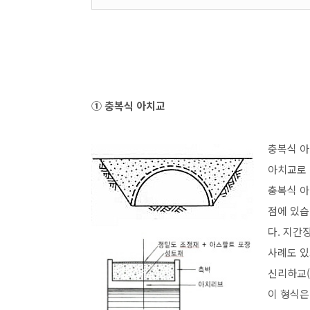
① 충복식 아치교
충복식 아
아치교로 
충복식 아
점에 있습
다. 지간장
사례도 있
신리하교(
이 형식은