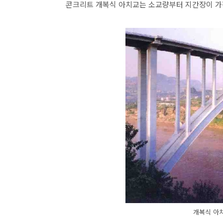
콘크리트 개복식 아치교는 소교량부터 지간장이 가장 
개복식 아치교