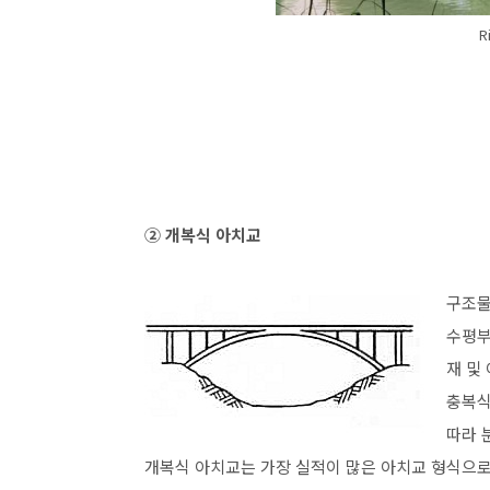
R
② 개복식 아치교
구조물
수평부
재 및
충복식
따라 
개복식 아치교는 가장 실적이 많은 아치교 형식으로