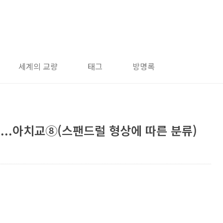
세계의 교량
태그
방명록
...아치교⑧(스팬드럴 형상에 따른 분류)