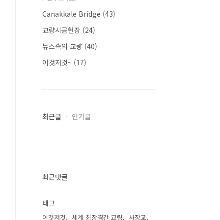
Canakkale Bridge
(43)
교량시공현장
(24)
뉴스속의 교량
(40)
이것저것~
(17)
최근글
인기글
최근댓글
태그
이것저것
세계 최장경간 교량
사장교