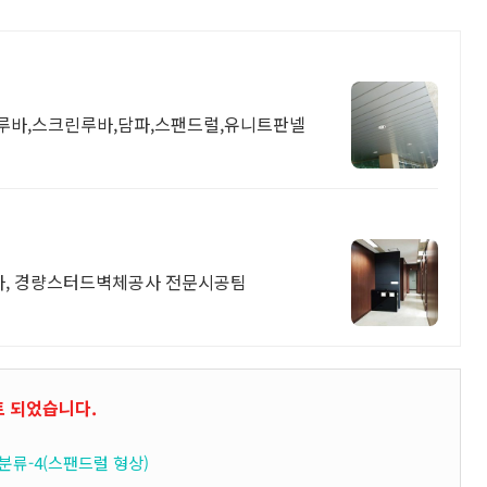
루바,스크린루바,담파,스팬드럴,유니트판넬
공사, 경량스터드벽체공사 전문시공팀
트 되었습니다.
치교의 분류-4(스팬드럴 형상)