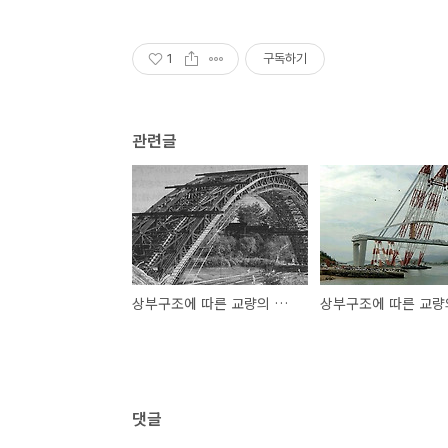
1
구독하기
관련글
상부구조에 따른 교량의 종류(5)...아치교⑩(콘크리트 아치교가설공법)
댓글