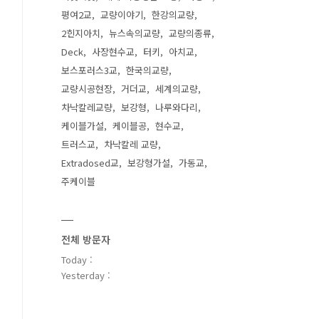
평여2교
교량이야기
한강의교량
2힌지아치
뉴스속의교량
교량의종류
Deck
사장현수교
터키
아치교
보스포러스3교
한국의교량
교량시공현장
거더교
세계의교량
차낙칼레교량
보강형
나루와다리
케이블가설
케이블공
현수교
트러스교
차낙칼레 교량
Extradosed교
보강형가설
가동교
주케이블
전체 방문자
Today :
Yesterday :