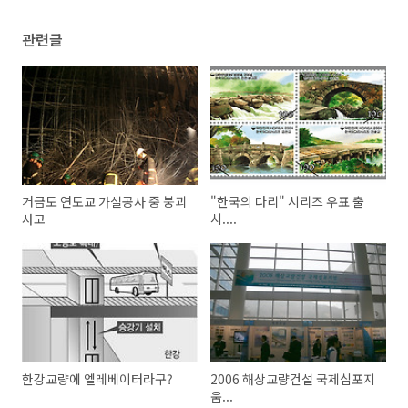
관련글
거금도 연도교 가설공사 중 붕괴
"한국의 다리" 시리즈 우표 출
사고
시....
한강교량에 엘레베이터라구?
2006 해상교량건설 국제심포지
움...