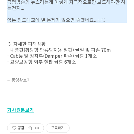
공영방송의 뉴스라는게 이렇게 자극적으로만 보도해야만 하
는건지...
암튼 진도대교에 별 문제가 없으면 좋겠네요...-.-;;
※ 자세한 피해상황
- 내풍판(횡방향 와류방지용 철판) 굴절 및 파손 70m
- Cable 및 정착부(Damper 파손) 긁힘 1개소
- 교량보강형 외부 철판 긁힘 6개소
동영상보기
기사원문보기
공감
구독하기