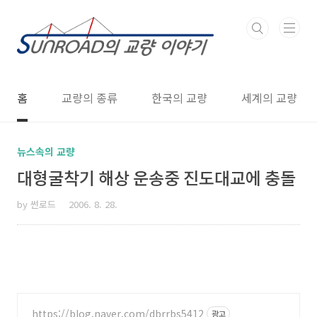
본문 바로가기
홈
교량의 종류
한국의 교량
세계의 교량
뉴스속의 교량
대형굴착기 해상 운송중 진도대교에 충돌
by 썬로드
2006. 8. 28.
https://blog.naver.com/dbrrbs5412
광고