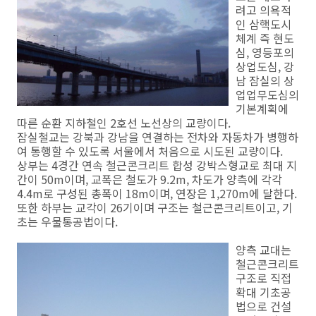
려고 의욕적
인 삼핵도시
체계 즉 현도
심, 영등포의
상업도심, 강
남 잠실의 상
업업무도심의
기본계획에
따른 순환 지하철인 2호선 노선상의 교량이다.
잠실철교는 강북과 강남을 연결하는 전차와 자동차가 병행하
여 통행할 수 있도록 서울에서 처음으로 시도된 교량이다.
상부는 4경간 연속 철근콘크리트 합성 강박스형교로 최대 지
간이 50m이며, 교폭은 철도가 9.2m, 차도가 양측에 각각
4.4m로 구성된 총폭이 18m이며, 연장은 1,270m에 달한다.
또한 하부는 교각이 26기이며 구조는 철근콘크리트이고, 기
초는 우물통공법이다.
양측 교대는
철근콘크리트
구조로 직접
확대 기초공
법으로 건설