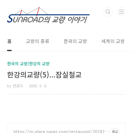
본문 바로가기
홈
교량의 종류
한국의 교량
세계의 교량
한국의 교량/한강의 교량
한강의교량(5)...잠실철교
by 썬로드
2005. 5. 6.
https://m.place.naver.com/restaurant/207420
광고