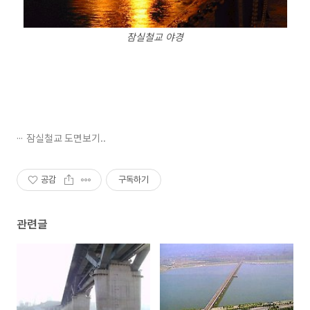
잠실철교 야경
잠실철교 도면보기..
공감
구독하기
관련글