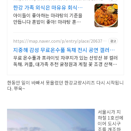
5369
한강 가족 외식은 마유유 회식,
외식,데이트에 강추
아이들이 좋아하는 마라탕의 기준을
만듭니다 혼밥이 좋아! 마라탕 혼밥
의 정석
https://map.naver.com/p/entry/place/2063787
광고
708
지중해 감성 무료온수풀 독채 전시 공연 갤러리
문화공간
무료 온수풀과 프라이빗 자쿠지가 있는 산방산 뷰 컬러
독채. 커플, 대가족 추천 귤정원과 계절 꽃 조경 산책,
호텔급 침구로 푹 쉬는 제주 감성 빌리지 독채.
한동안 일이 바빠서 못올렸던 한강교량시리즈 다시 시작됩니
다. 쭈욱~
서울시가 지
하철 1호선에
이어 도시구
조를 개조하