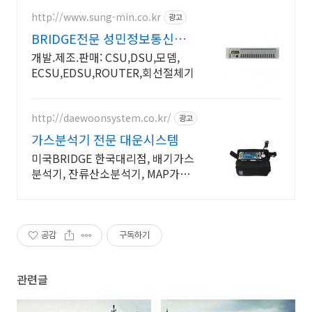
http://www.sung-min.co.kr
광고
BRIDGE전문 성민정보통신
CSU/DSU+네트웍통합전문
개발.제조.판매: CSU,DSU,모뎀,
ECSU,EDSU,ROUTER,회선절체기
http://daewoonsystem.co.kr/
광고
가스분석기 전문 대운시스템
미국BRIDGE 한국대리점, 배기가스
분석기, 잔류산소분석기, MAP가스
분석기
공감
구독하기
관련글