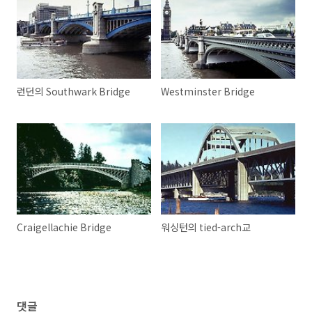
런던의 Southwark Bridge
Westminster Bridge
Craigellachie Bridge
워싱턴의 tied-arch교
댓글