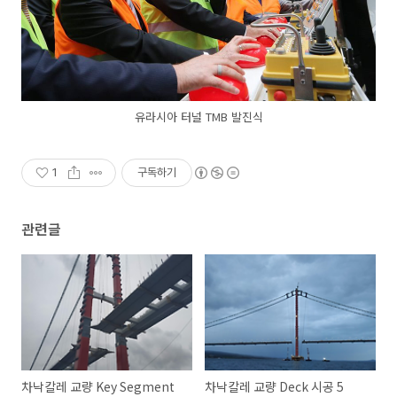
유라시아 터널 TMB 발진식
1
구독하기
관련글
차낙칼레 교량 Key Segment
차낙칼레 교량 Deck 시공 5