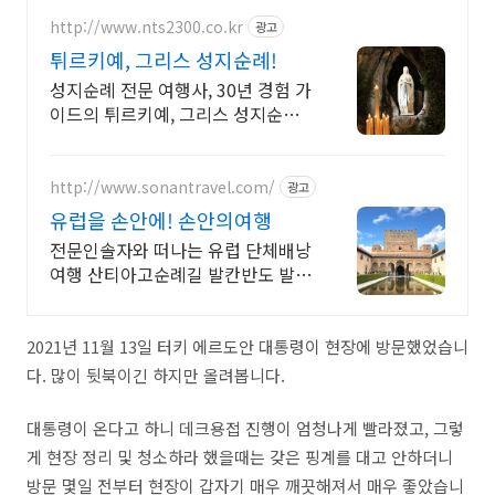
http://www.nts2300.co.kr
광고
튀르키예, 그리스 성지순례!
성지순례 전문 여행사, 30년 경험 가
이드의 튀르키예, 그리스 성지순례
안내 궁금하신 사항은 바로 문의주
세요.
http://www.sonantravel.com/
광고
유럽을 손안에! 손안의여행
전문인솔자와 떠나는 유럽 단체배낭
여행 산티아고순례길 발칸반도 발틱
북유럽 지중해여행 유럽을 손안에!
발칸반도 북유럽 지중해 남부유럽
동유럽 세미팩제공
2021년 11월 13일 터키 에르도안 대통령이 현장에 방문했었습니
다. 많이 뒷북이긴 하지만 올려봅니다.
대통령이 온다고 하니 데크용접 진행이 엄청나게 빨라졌고, 그렇
게 현장 정리 및 청소하라 했을때는 갖은 핑계를 대고 안하더니
방문 몇일 전부터 현장이 갑자기 매우 깨끗해져서 매우 좋았습니