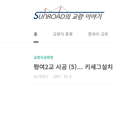
본문 바로가기
홈
교량의 종류
한국의 교량
교량시공현장
평여2교 시공 (5)... 키세그설치
by 썬로드
2007. 10. 6.