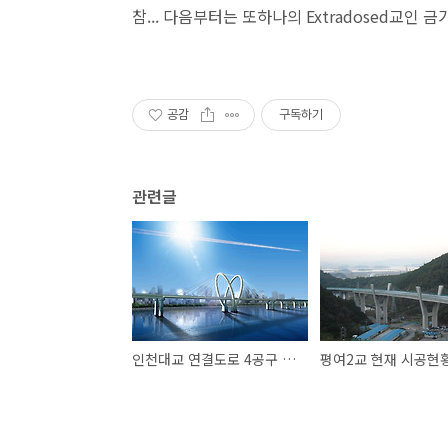
참... 다음부터는 또하나의 Extradosed교인
공감
구독하기
관련글
인천대교 연결도로 4공구 본선 사장교 V형 주탑 가설
평여2교 현재 시공현