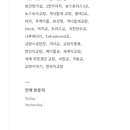
보강형가설
2힌지아치
보스포러스3교
뉴스속의교량
차낙칼레 교량
평여2교
터키
주케이블
보강형
차낙칼레교량
Deck
아치교
트러스교
사장현수교
나루와다리
Extradosed교
교량시공현장
거더교
교량의종류
한강의교량
케이블공
세계의교량
세계 최장경간 교량
사장교
가동교
교량이야기
한국의교량
전체 방문자
Today :
Yesterday :