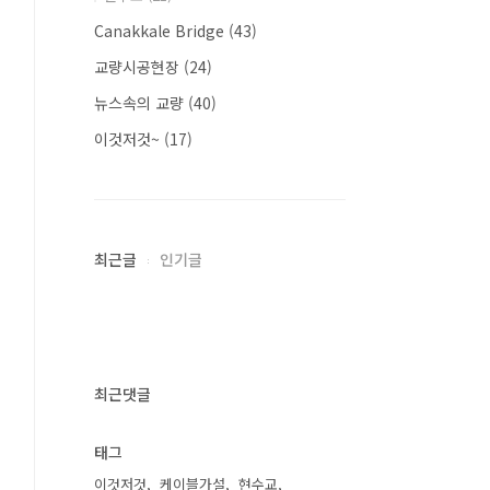
Canakkale Bridge
(43)
교량시공현장
(24)
뉴스속의 교량
(40)
이것저것~
(17)
최근글
인기글
최근댓글
태그
이것저것
케이블가설
현수교