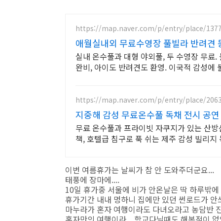
https://map.naver.com/p/entry/place/137
애월실내외 무료수영장 풀빌라 반려견 
실내 온수풀과 대형 야외풀, 두 수영장 무료.
완비, 아이도 반려견도 환영. 이국적 감성에
https://map.naver.com/p/entry/place/206
지중해 감성 무료온수풀 독채 전시 공연
무료 온수풀과 프라이빗 자쿠지가 있는 산방산 
책, 호텔급 침구로 푹 쉬는 제주 감성 빌리지 
이번 여름휴가는 날씨가 참 안 도와주더군요...
태풍에 장마에....
10일 휴가중 서울에 비가 안온날은 딱 하루밖에 없었
휴가기간 내내 멍하니 집에만 있던 썬로드가 안
마누라가 혼자 여행이라도 다녀오라고 농담반 
혼자만의 여행이라... 학교다닐때도 해본적이 