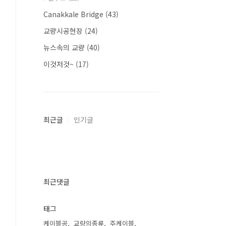
Canakkale Bridge
(43)
교량시공현장
(24)
뉴스속의 교량
(40)
이것저것~
(17)
최근글
인기글
최근댓글
태그
케이블공
교량의종류
주케이블