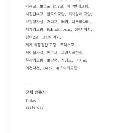
가동교
보스포러스3교
차낙칼레교량
사장현수교
한국의교량
차낙칼레 교량
보강형가설
거더교
터키
나루와다리
세계의교량
Extradosed교
2힌지아치
평여2교
교량이야기
세계 최장경간 교량
트러스교
케이블가설
현수교
교량시공현장
한강의교량
보강형
사장교
아치교
이것저것
Deck
뉴스속의교량
전체 방문자
Today :
Yesterday :