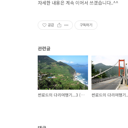
자세한 내용은 계속 이어서 쓰겠습니다..^^
공감
구독하기
관련글
썬로드의 다리여행기...3 (상주해수욕장,금산보리암)
댓글