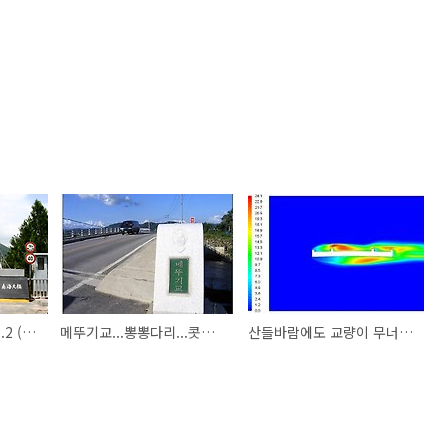
썬로드의 다리여행기...2 (남해대교)
메뚜기교...뽕뽕다리...콧구멍다리...^^
산들바람에도 교량이 무너질수 있다? ...타코마 브리지