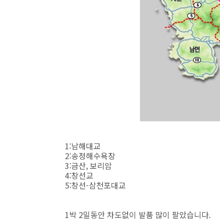
1:남해대교
2:송정해수욕장
3:금산, 보리암
4:창선교
5:창선-삼천포대교
1박 2일동안 차도없이 발품 많이 팔았습니다.