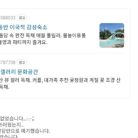
7088033
광고
동반 이국적 감성숙소
 돌담 속 완전 독채 애월 풀빌라. 물놀이용품
 불멍과 파티까지 즐겨요.
3787708
광고
 갤러리 문화공간
뷰 컬러 독채. 커플, 대가족 추천 귤정원과 계절 꽃 조경 산
독채.
습니다...-.-;;
쓰러웠는지..
진담반으로 예기했습니다.
없었습니다.