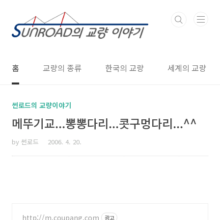
본문 바로가기
홈
교량의 종류
한국의 교량
세계의 교량
썬로드의 교량이야기
메뚜기교...뽕뽕다리...콧구멍다리...^^
by 썬로드
2006. 4. 20.
http://m.coupang.com
광고