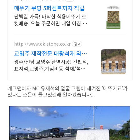
메뚜기 쿠팡 5퍼센트까지 적립
단백질 가득! 바삭한 식용메뚜기 로
켓배송. 오늘 주문하면 내일 아침 식
탁에! 와우회원 무료배송과 30일 반
품으로 편하게 구매. 영양 만점 곤충
모음!
http://www.dk-stone.co.kr
광고
교명주 제작전문 대광석재 와비
사진 석재 석물 전문회사
광주/전남 교명주 완벽시공! 간판석,
표지석,교명주,기념비등 석재/석물
전문업체
개그맨이자 MC 유재석의 얼굴 그림이 새겨진 '메뚜기교'가
있다는 소문이 돌고있길래 알아봤습니다...