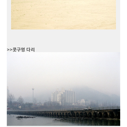
>>콧구멍 다리