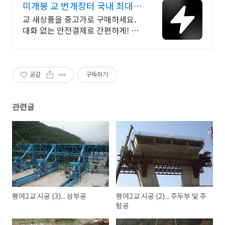
미개봉 교 번개장터 국내 최대
브랜드 중고거래
교 새상품을 중고가로 구매하세요.
대화 없는 안전결제로 간편하게! 전
국 각지에서 올라오는 전국구 최다
상품 매일 10만 개 이상의 신규 상품
업로드
공감
구독하기
관련글
평여2교 시공 (3)... 상부공
평여2교 시공 (2)... 주두부 및 주
탑공