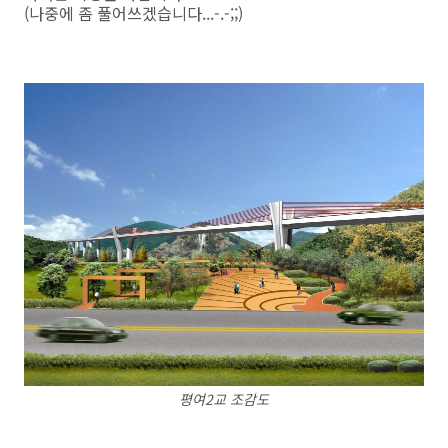
(나중에 좀 풀어쓰겠습니다...-.-;;)
평여2교 조감도