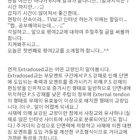
맨날 야근만 하다가 6시에 일과가 끝나니깐.. (일과시작은 7
시간 하지만..-.-;;)
갑자기 시간이 많아져서 좋긴한데..
현장이 산속이라... TV보고 인터넷 하는거 외에는 할일이...
"쩝.. 공부해야되는데...-.-;;"
각설하고... 앞으로 평여2교에 대하여 주절주절 글을 써볼까
합니다.
지켜봐주시고...
오늘은 첫번째로 평여2교를 소개할까 합니다...^^
먼저 Extradosed교는 어떤 교량인지 알아봅시다.
Extradosed교는 부모멘트 구간에서 P.S 강재로 인해 단면
에 도입되는 축력과 모멘트를 증가시키기 위해 P.S 강재의
편심량을 인위적으로 증가시킨 형태로 일반적으로 단면내에
위치하던 P.S 강재를 낮은 주탑의 정부에 External tendon
의 형태로 부재의 유효높이 이상으로 배치한 형태의 교량입
니다. (이구.. 말이 어렵게 되네요..)
사재에 의해 보강된 교량이란 점에서 사장교와 유사하나 (실
제로 많은 인터넷 사이트에 사장교로 분류되어있기도 합니
다.) 주거더의 강성으로 단면력에 저항하고 사재에 의한 대편
심 모멘트를 도입 거동을 개선한 구조형식이므로 거더교에
가까운 특성을 가집니다.