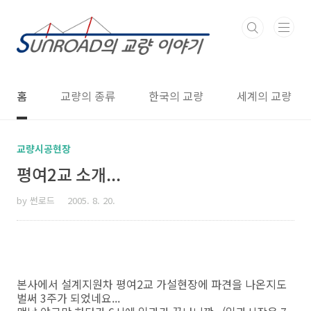
본문 바로가기
홈
교량의 종류
한국의 교량
세계의 교량
교량시공현장
평여2교 소개...
by 썬로드
2005. 8. 20.
본사에서 설계지원차 평여2교 가설현장에 파견을 나온지도
벌써 3주가 되었네요...