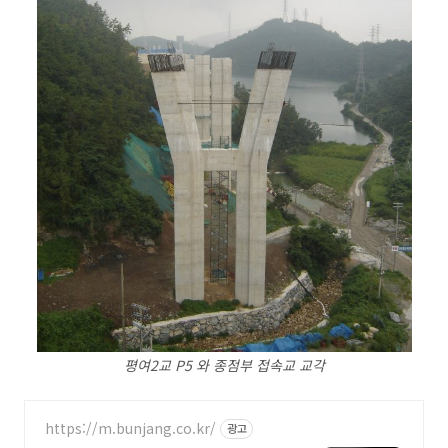
평여2교 P5 와 종점부 접속교 교각
https://m.bunjang.co.kr/
광고