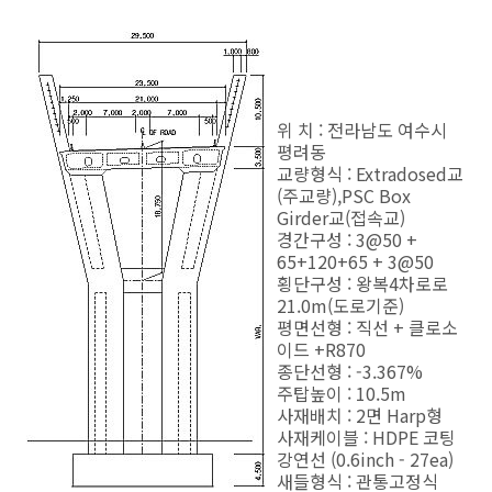
위 치 : 전라남도 여수시
평려동
교량형식 : Extradosed교
(주교량),PSC Box
Girder교(접속교)
경간구성 : 3@50 +
65+120+65 + 3@50
횡단구성 : 왕복4차로로
21.0m(도로기준)
평면선형 : 직선 + 클로소
이드 +R870
종단선형 : -3.367%
주탑높이 : 10.5m
사재배치 : 2면 Harp형
사재케이블 : HDPE 코팅
강연선 (0.6inch - 27ea)
새들형식 : 관통고정식