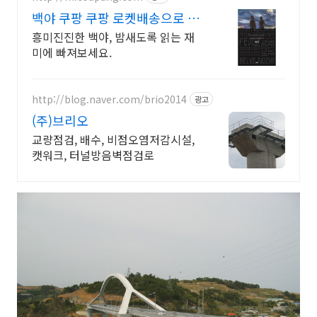
백야 쿠팡 쿠팡 로켓배송으로 빠
르게
흥미진진한 백야, 밤새도록 읽는 재
미에 빠져보세요.
http://blog.naver.com/brio2014
광고
(주)브리오
교량점검, 배수, 비점오염저감시설,
캣워크, 터널방음벽점검로