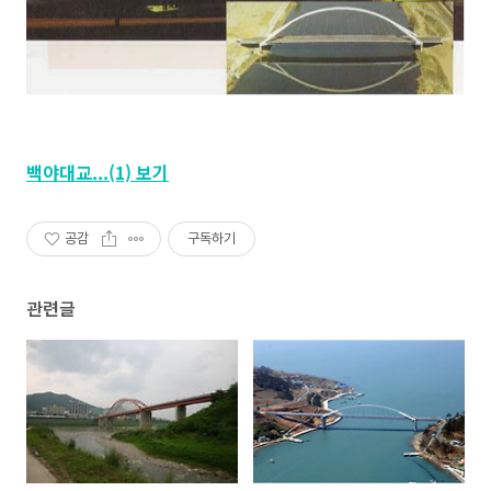
백야대교...(1) 보기
공감
구독하기
관련글