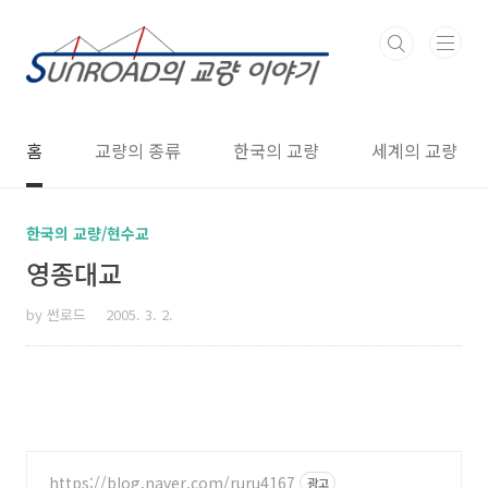
본문 바로가기
홈
교량의 종류
한국의 교량
세계의 교량
한국의 교량/현수교
영종대교
by 썬로드
2005. 3. 2.
https://blog.naver.com/ruru4167
광고