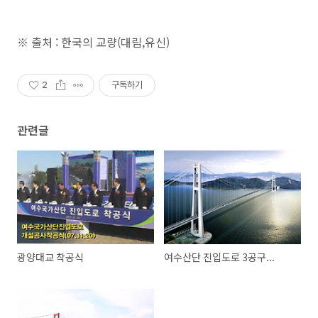
※ 출처 : 한국의 교량(대림,유신)
2
구독하기
관련글
광양대교 착공식
여수산단 진입도로 3공구...