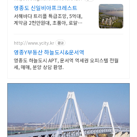
영종도 신일비아프크레스트
서해바다 트리플 특급조망, 5억대,
계약금 2천만원대, 초품아, 로얄층
선착순지정
http://www.ycity.kr
광고
영종Y부동산 하늘도시&운서역
영종도 하늘도시 APT, 운서역 역세권 오피스텔 전월
세, 매매, 분양 상담 환영.