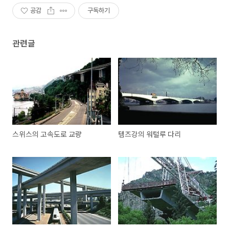
공감
구독하기
관련글
스위스의 고속도로 교량
템즈강의 워털루 다리