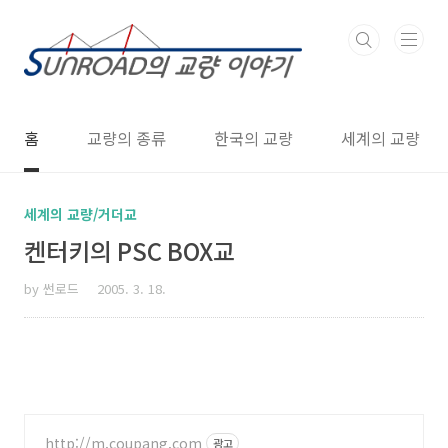
본문 바로가기
홈
교량의 종류
한국의 교량
세계의 교량
세계의 교량/거더교
켄터키의 PSC BOX교
by 썬로드
2005. 3. 18.
http://m.coupang.com
광고